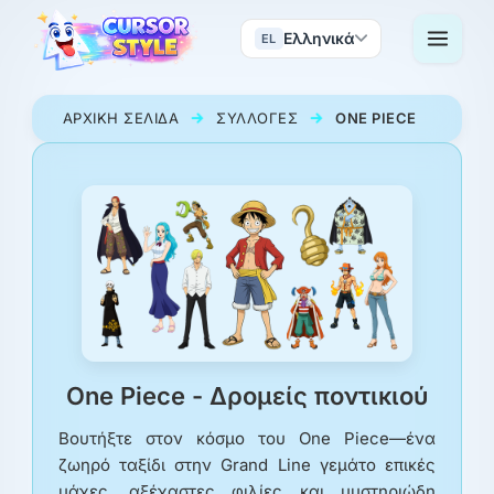
Ελληνικά
EL
ΑΡΧΙΚΉ ΣΕΛΊΔΑ
ΣΥΛΛΟΓΈΣ
ONE PIECE
One Piece - Δρομείς ποντικιού
Βουτήξτε στον κόσμο του One Piece—ένα
ζωηρό ταξίδι στην Grand Line γεμάτο επικές
μάχες, αξέχαστες φιλίες και μυστηριώδη